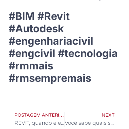
#BIM #Revit
#Autodesk
#engenhariacivil
#engcivil #tecnologia
#rmmais
#rmsempremais
POSTAGEM ANTERIOR
NEXT
REVIT, quando ele se torna indispensável?
Você sabe quais são as diferenças entre as estruturas Hiper, Iso e Hipostáticas?