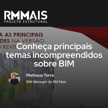
Pular
para
o
conteúdo
Conheça principais
temas incompreendidos
sobre BIM
Matheus Torre
BIM Manager da RM Mais